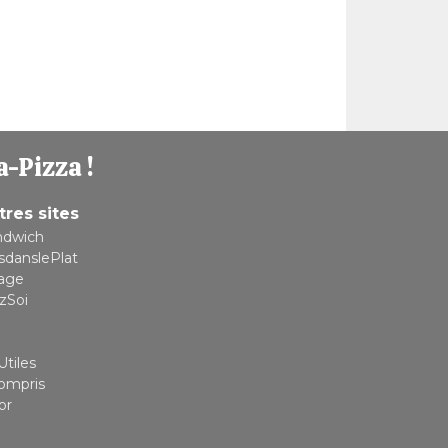
a-Pizza !
tres sites
ndwich
sdanslePlat
lage
zSoi
Utiles
compris
or