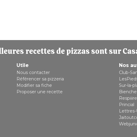
leures recettes de pizzas sont sur Cas
Utile
Nos au
Nous contacter
Club-Sa
Référencer sa pizzeria
LesPied
Modifier sa fiche
Sur-la-p
Proposer une recette
Bienche
Respiiire
Princial
Lettres-
Jaitout
Webjuni