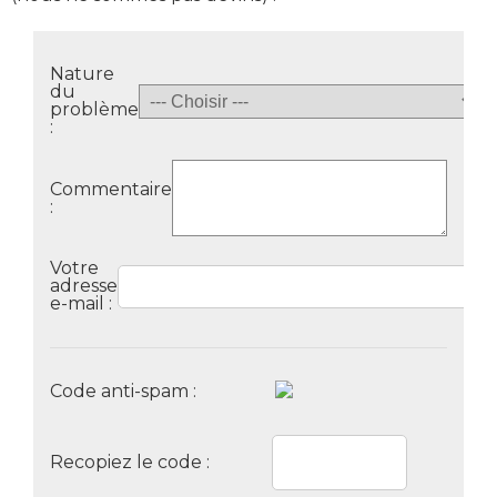
Nature
du
problème
:
Commentaire
:
Votre
adresse
e-mail :
Code anti-spam :
Recopiez le code :