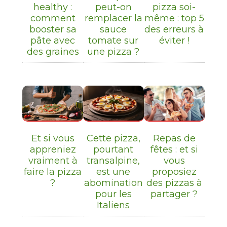
healthy :
peut-on
pizza soi-
comment
remplacer la
même : top 5
booster sa
sauce
des erreurs à
pâte avec
tomate sur
éviter !
des graines
une pizza ?
Et si vous
Cette pizza,
Repas de
appreniez
pourtant
fêtes : et si
vraiment à
transalpine,
vous
faire la pizza
est une
proposiez
?
abomination
des pizzas à
pour les
partager ?
Italiens