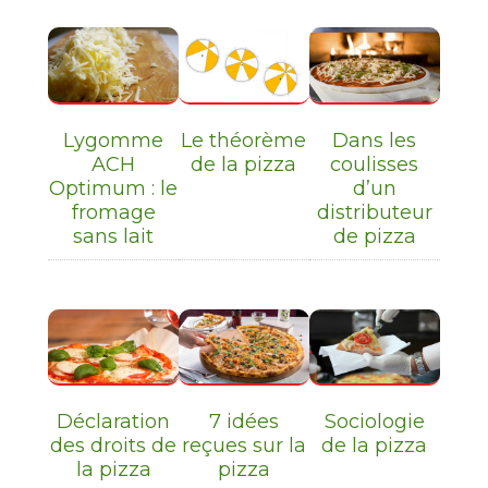
Lygomme
Le théorème
Dans les
ACH
de la pizza
coulisses
Optimum : le
d’un
fromage
distributeur
sans lait
de pizza
Déclaration
7 idées
Sociologie
des droits de
reçues sur la
de la pizza
la pizza
pizza