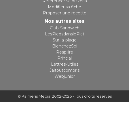
Référencer sa pizzeria
Modifier sa fiche
Proposer une recette
Nos autres sites
Club-Sandwich
LesPiedsdanslePlat
Sur-la-plage
BienchezSoi
Respiiire
Princial
Lettres-Utiles
Jaitoutcompris
Webjunior
© Palmeris Media
, 2002-2026 - Tous droits réservés