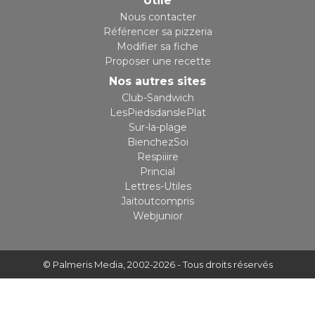
Utile
Nous contacter
Référencer sa pizzeria
Modifier sa fiche
Proposer une recette
Nos autres sites
Club-Sandwich
LesPiedsdanslePlat
Sur-la-plage
BienchezSoi
Respiiire
Princial
Lettres-Utiles
Jaitoutcompris
Webjunior
© Palmeris Media
, 2002-2026 - Tous droits réservés