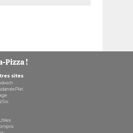
a-Pizza !
tres sites
ndwich
sdanslePlat
lage
zSoi
Utiles
compris
or