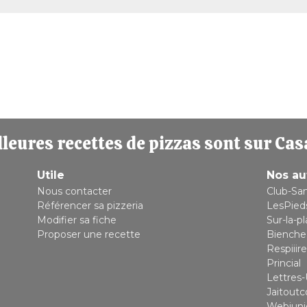
leures recettes de pizzas sont sur Cas
Utile
Nos au
Nous contacter
Club-Sa
Référencer sa pizzeria
LesPied
Modifier sa fiche
Sur-la-p
Proposer une recette
Bienche
Respiiire
Princial
Lettres-
Jaitout
Webjuni