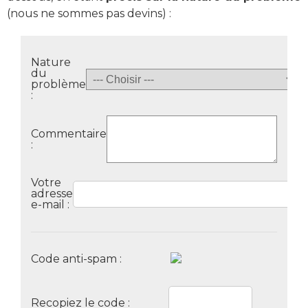
(nous ne sommes pas devins) :
Nature
du
problème
:
Commentaire
:
Votre
adresse
e-mail :
Code anti-spam :
Recopiez le code :