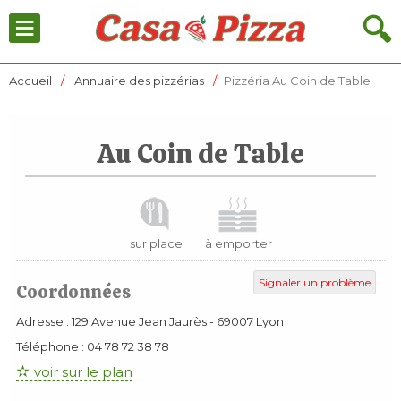
≡
🔍
Accueil
Annuaire des pizzérias
Pizzéria Au Coin de Table
Au Coin de Table
sur place
à emporter
Signaler un problème
Coordonnées
Adresse :
129 Avenue Jean Jaurès
-
69007
Lyon
Téléphone :
04 78 72 38 78
voir sur le plan