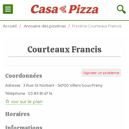
≡
🔍
Accueil
Annuaire des pizzérias
Pizzéria Courteaux Francis
Courteaux Francis
Signaler un problème
Coordonnées
Adresse :
3 Rue St Norbert
-
54700
Villers Sous Preny
Téléphone :
03 83 81 47 14
voir sur le plan
Horaires
Informations