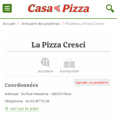
≡
🔍
Accueil
Annuaire des pizzérias
Pizzéria La Pizza Cresci
La Pizza Cresci
sur place
à emporter
Signaler un problème
Coordonnées
Adresse :
34 Rue Masséna
-
06000
Nice
Téléphone :
04 93 87 70 29
voir sur le plan