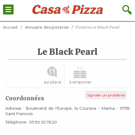
≡
🔍
Accueil
Annuaire des pizzérias
Pizzéria Le Black Pearl
Le Black Pearl
sur place
à emporter
Signaler un problème
Coordonnées
Adresse :
Boulevard de l'Europe, la Coursive - Marina
-
97118
Saint Francois
Téléphone :
05 90 20 76 20