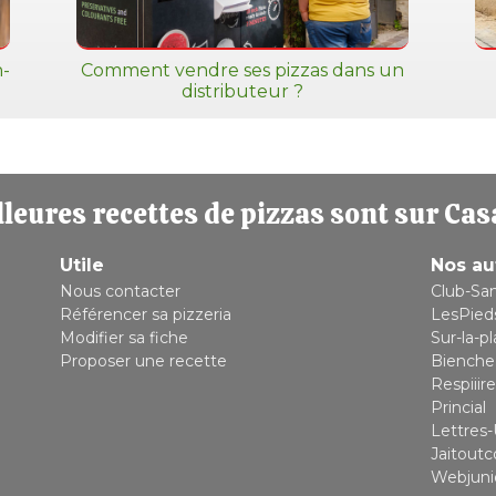
n-
Comment vendre ses pizzas dans un
distributeur ?
leures recettes de pizzas sont sur Cas
Utile
Nos au
Nous contacter
Club-Sa
Référencer sa pizzeria
LesPied
Modifier sa fiche
Sur-la-p
Proposer une recette
Bienche
Respiiire
Princial
Lettres-
Jaitout
Webjuni