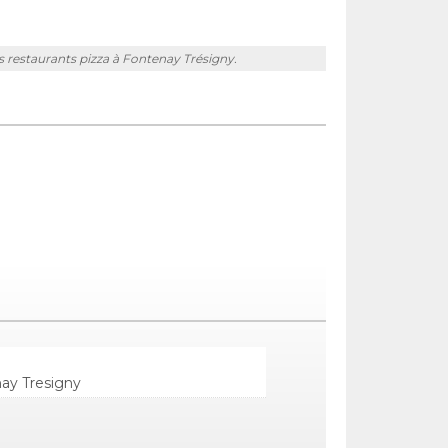
res restaurants pizza à Fontenay Trésigny.
ay Tresigny