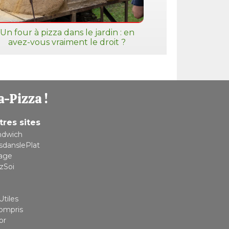
Un four à pizza dans le jardin : en
avez-vous vraiment le droit ?
a-Pizza !
tres sites
ndwich
sdanslePlat
lage
zSoi
Utiles
compris
or