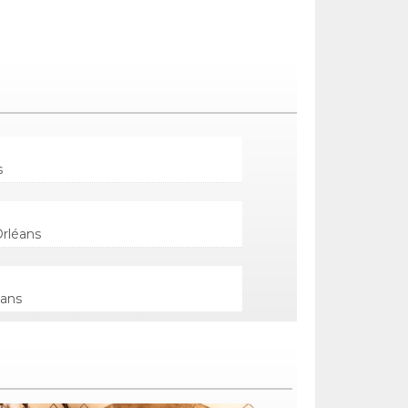
s
Orléans
eans