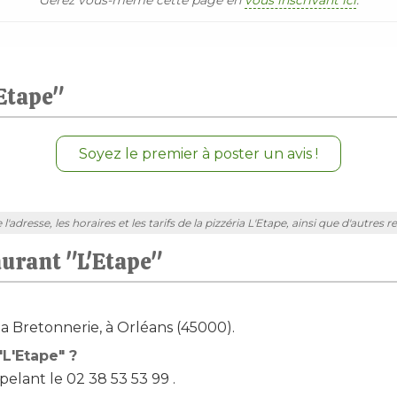
Gérez vous-même cette page en
vous inscrivant ici
.
'Etape"
Soyez le premier à poster un avis !
adresse, les horaires et les tarifs de la pizzéria L'Etape, ainsi que d'autres r
aurant "L'Etape"
 la Bretonnerie, à Orléans (45000).
L'Etape" ?
elant le 02 38 53 53 99 .