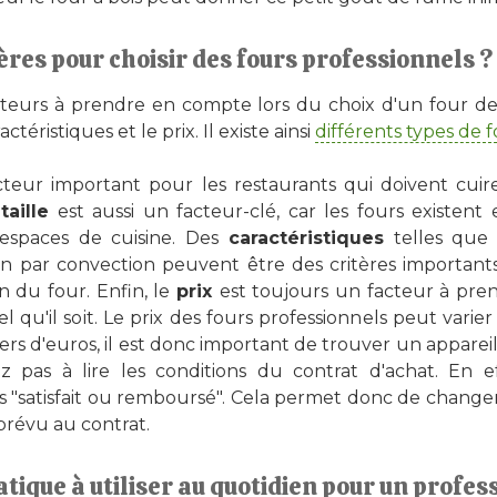
tères pour choisir des fours professionnels ?
teurs à prendre en compte lors du choix d'un four de 
ractéristiques et le prix. Il existe ainsi
différents types de 
teur important pour les restaurants qui doivent cuir
a
taille
est aussi un facteur-clé, car les fours existent 
s espaces de cuisine. Des
caractéristiques
telles que 
n par convection peuvent être des critères importants,
ien du four. Enfin, le
prix
est toujours un facteur à pre
el qu'il soit. Le prix des fours professionnels peut vari
liers d'euros, il est donc important de trouver un apparei
ez pas à lire les conditions du contrat d'achat. En e
s "satisfait ou remboursé". Cela permet donc de changer
prévu au contrat.
atique à utiliser au quotidien pour un profes