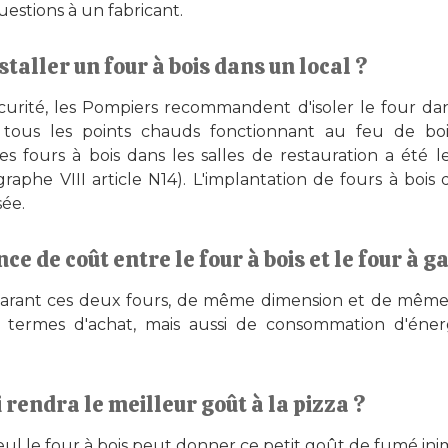
estions à un fabricant.
nstaller un four à bois dans un local ?
curité, les Pompiers recommandent d'isoler le four dan
 tous les points chauds fonctionnant au feu de bo
er les fours à bois dans les salles de restauration a été 
phe VIII article N14). L'implantation de fours à bois 
ée.
nce de coût entre le four à bois et le four à ga
arant ces deux fours, de même dimension et de même ca
 termes d'achat, mais aussi de consommation d'énergi
i rendra le meilleur goût à la pizza ?
ul le four à bois peut donner ce petit goût de fumé inim