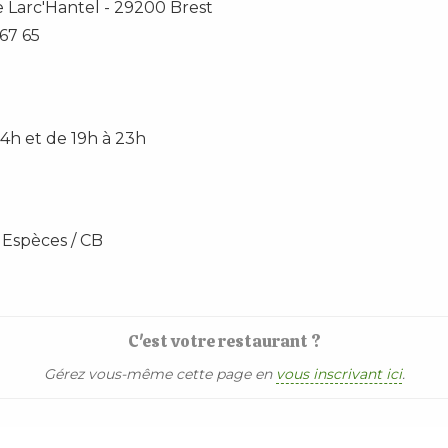
 Larc'Hantel
-
29200
Brest
67 65
14h et de 19h à 23h
 Espèces / CB
C'est votre restaurant ?
Gérez vous-même cette page en
vous inscrivant ici
.