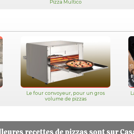
Pizza Multico
Le four convoyeur, pour un gros
L
volume de pizzas
leures recettes de pizzas sont sur Cas