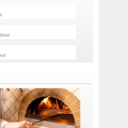
st
Brest
est