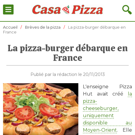
≡
🔍
Accueil
Brèves de la pizza
La pizza-burger débarque en
France
La pizza-burger débarque en
France
Publié par la rédaction le 20/11/2013
L'enseigne Pizza
Hut avait créé
la
pizza-
cheeseburger,
uniquement
disponible au
Moyen-Orient
. Elle