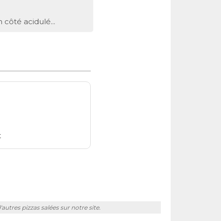
côté acidulé...
t
autres pizzas salées sur notre site.