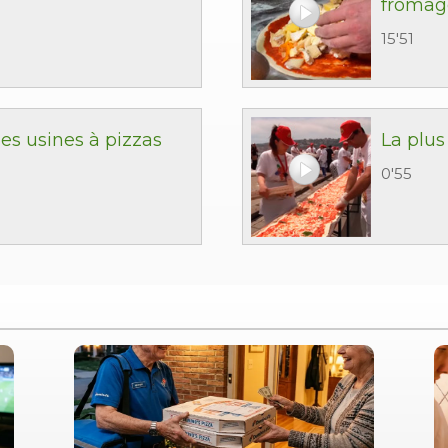
fromag
15'51
es usines à pizzas
La plu
0'55