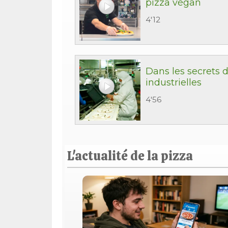
pizza végan
4'12
Dans les secrets d
industrielles
4'56
L'actualité de la pizza