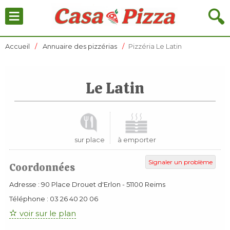
≡
🔍
Accueil
Annuaire des pizzérias
Pizzéria Le Latin
Le Latin
sur place
à emporter
Signaler un problème
Coordonnées
Adresse :
90 Place Drouet d'Erlon
-
51100
Reims
Téléphone :
03 26 40 20 06
voir sur le plan