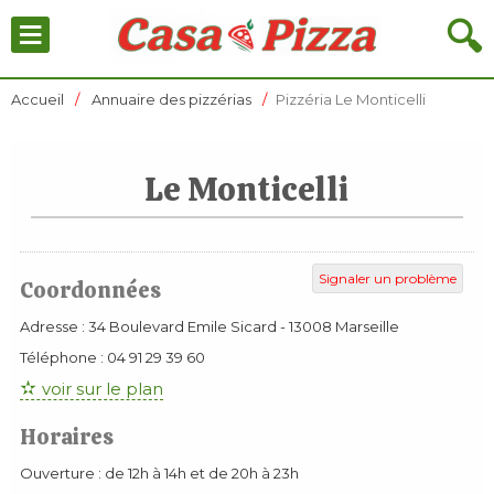
≡
🔍
Accueil
Annuaire des pizzérias
Pizzéria Le Monticelli
Le Monticelli
Signaler un problème
Coordonnées
Adresse :
34 Boulevard Emile Sicard
-
13008
Marseille
Téléphone :
04 91 29 39 60
voir sur le plan
Horaires
Ouverture : de 12h à 14h et de 20h à 23h