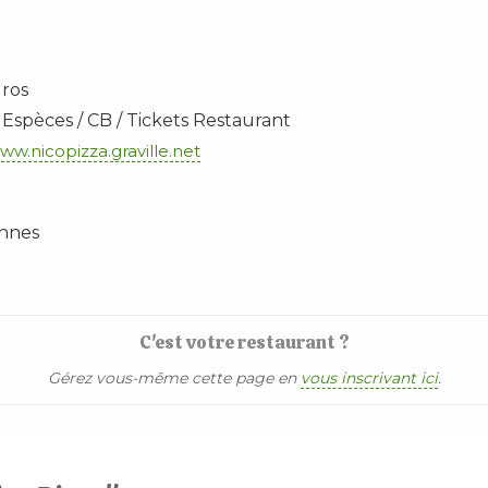
uros
Espèces / CB / Tickets Restaurant
ww.nicopizza.graville.net
ennes
C'est votre restaurant ?
Gérez vous-même cette page en
vous inscrivant ici
.