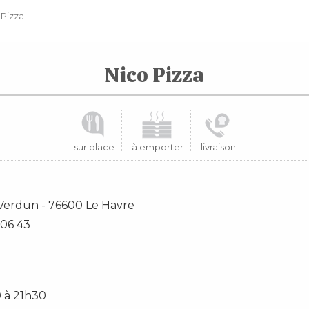
 Pizza
Nico Pizza
sur place
à emporter
livraison
 Verdun
-
76600
Le Havre
 06 43
 à 21h30