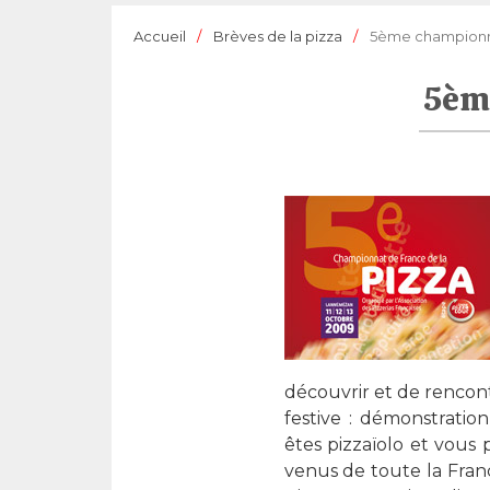
Accueil
Brèves de la pizza
5ème championna
5ème
découvrir et de rencont
festive : démonstration
êtes pizzaïolo et vous 
venus de toute la Fran