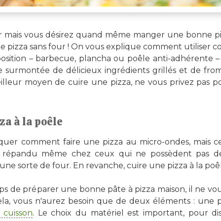
ur mais vous désirez quand même manger une bonne pizz
ne pizza sans four ! On vous explique comment utiliser 
position – barbecue, plancha ou poêle anti-adhérente 
e surmontée de délicieux ingrédients grillés et de fro
eilleur moyen de cuire une pizza, ne vous privez pas po
za à la poêle
quer comment faire une pizza au micro-ondes, mais ce s
s répandu même chez ceux qui ne possèdent pas de f
 une sorte de four. En revanche, cuire une pizza à la poêl
mps de préparer une bonne pâte à pizza maison, il ne vous
 cela, vous n'aurez besoin que de deux éléments : une 
 cuisson
. Le choix du matériel est important, pour d