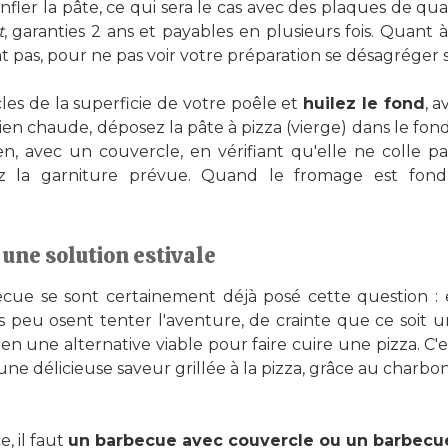
onfler la pâte, ce qui sera le cas avec des plaques de qua
t
, garanties 2 ans et payables en plusieurs fois. Quant à 
 pas, pour ne pas voir votre préparation se désagréger 
es de la superficie de votre poêle et
huilez le fond
, a
ien chaude, déposez la pâte à pizza (vierge) dans le fond 
, avec un couvercle, en vérifiant qu'elle ne colle pa
cez la garniture prévue. Quand le fromage est fo
 une solution estivale
ue se sont certainement déjà posé cette question : et 
ais peu osent tenter l'aventure, de crainte que ce soit 
bien une alternative viable pour faire cuire une pizza.
e délicieuse saveur grillée à la pizza, grâce au charbon
e, il faut
un barbecue avec couvercle ou un barbecu