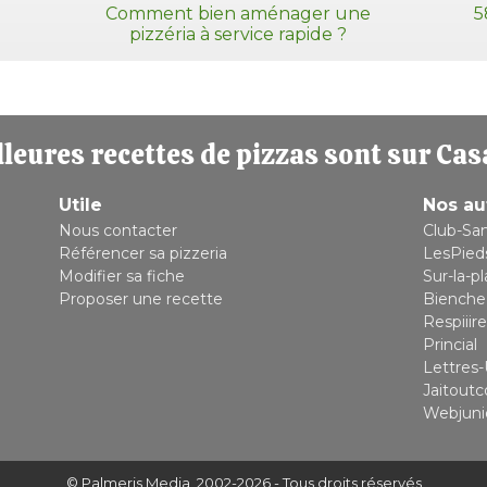
Comment bien aménager une
5
pizzéria à service rapide ?
leures recettes de pizzas sont sur Cas
Utile
Nos au
Nous contacter
Club-Sa
Référencer sa pizzeria
LesPied
Modifier sa fiche
Sur-la-p
Proposer une recette
Bienche
Respiiire
Princial
Lettres-
Jaitout
Webjuni
© Palmeris Media
, 2002-2026 - Tous droits réservés