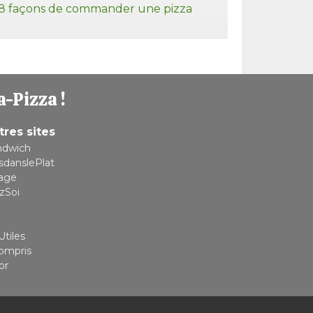
8 façons de commander une pizza
a-Pizza !
tres sites
ndwich
sdanslePlat
lage
zSoi
Utiles
compris
or