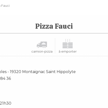
a Fauci
Pizza Fauci
camion-pizza
à emporter
oles
-
19320
Montaignac Saint Hippolyte
 84 36
 21h30