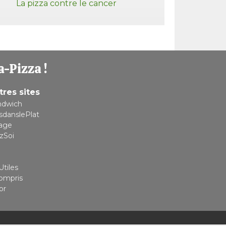
La pizza contre le cancer
a-Pizza !
tres sites
ndwich
sdanslePlat
lage
zSoi
Utiles
compris
or