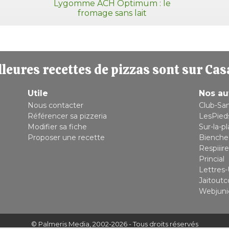
Lygomme ACH Optimum : le
fromage sans lait
leures recettes de pizzas sont sur Cas
Utile
Nos au
Nous contacter
Club-Sa
Référencer sa pizzeria
LesPied
Modifier sa fiche
Sur-la-p
Proposer une recette
Bienche
Respiiire
Princial
Lettres-
Jaitout
Webjuni
© Palmeris Media
, 2002-2026 - Tous droits réservés