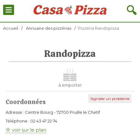
≡
🔍
Accueil
Annuaire des pizzérias
Pizzéria Randopizza
Randopizza
à emporter
Signaler un problème
Coordonnées
Adresse :
Centre Bourg
-
72700
Pruille le Chetif
Téléphone :
02 43 47 22 74
voir sur le plan