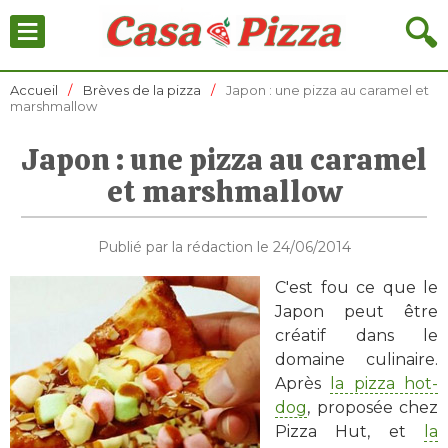
≡
🔍
Accueil
Brèves de la pizza
Japon : une pizza au caramel et
marshmallow
Japon : une pizza au caramel
et marshmallow
Publié par la rédaction le 24/06/2014
C'est fou ce que le
Japon peut être
créatif dans le
domaine culinaire.
Après
la pizza hot-
dog
, proposée chez
Pizza Hut, et
la