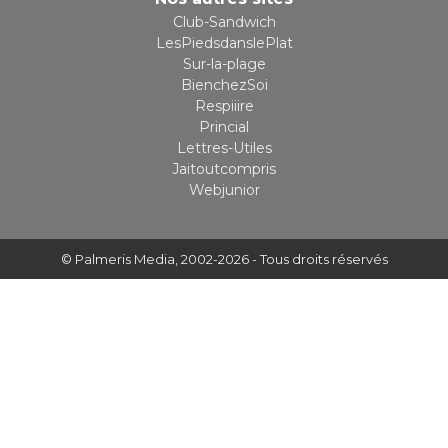
Club-Sandwich
LesPiedsdanslePlat
Sur-la-plage
BienchezSoi
Respiiire
Princial
Lettres-Utiles
Jaitoutcompris
Webjunior
© Palmeris Media
, 2002-2026 - Tous droits réservés