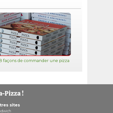
8 façons de commander une pizza
a-Pizza !
tres sites
ndwich