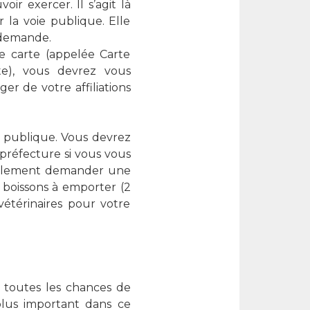
r exercer. Il s’agit là
r la voie publique. Elle
r demande.
e carte (appelée Carte
te), vous devrez vous
r de votre affiliations
ie publique. Vous devrez
 préfecture si vous vous
également demander une
 boissons à emporter (2
vétérinaires pour votre
e toutes les chances de
plus important dans ce