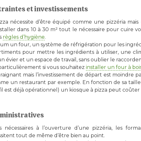
raintes et investissements
izza nécessite d’être équipé comme une pizzéria mais 
nstaller dans 10 à 30 m² tout le nécessaire pour cuire vo
es
règles d’hygiène
.
um un four, un système de réfrigération pour les ingréd
timents pour mettre les ingrédients à utiliser, une clima
), un évier et un espace de travail, sans oublier le raccord
articulièrement si vous souhaitez
installer un four à boi
raignant mais l’investissement de départ est moindre p
omme un restaurant par exemple. En fonction de sa taill
l est déjà opérationnel) un kiosque à pizza peut coûte
ministratives
s nécessaires à l’ouverture d’une pizzéria, les forma
sitent tout de même d’être bien au point.