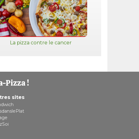
La pizza contre le cancer
a-Pizza !
tres sites
ndwich
sdanslePlat
lage
zSoi