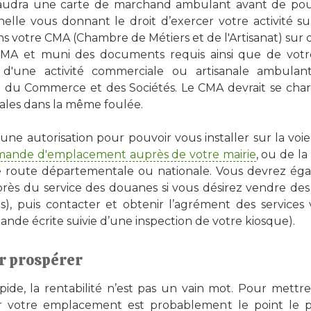
faudra une carte de marchand ambulant avant de pouvoi
elle vous donnant le droit d’exercer votre activité su
ns votre CMA (Chambre de Métiers et de l'Artisanat) su
CMA et muni des documents requis ainsi que de votr
e d'une activité commerciale ou artisanale ambulan
e du Commerce et des Sociétés. Le CMA devrait se charge
ciales dans la même foulée.
ra une autorisation pour pouvoir vous installer sur la vo
ande d'emplacement auprès de votre mairie
, ou de la
ne route départementale ou nationale. Vous devrez 
rès du service des douanes si vous désirez vendre des
es), puis contacter et obtenir l’agrément des services 
mande écrite suivie d’une inspection de votre kiosque).
r prospérer
apide, la rentabilité n’est pas un vain mot. Pour mettr
sir votre emplacement est probablement le point le 