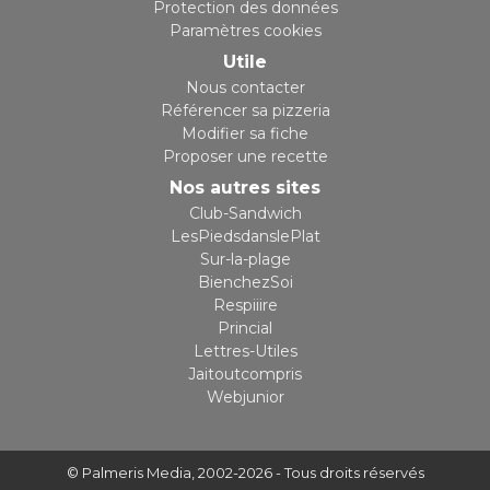
Protection des données
Paramètres cookies
Utile
Nous contacter
Référencer sa pizzeria
Modifier sa fiche
Proposer une recette
Nos autres sites
Club-Sandwich
LesPiedsdanslePlat
Sur-la-plage
BienchezSoi
Respiiire
Princial
Lettres-Utiles
Jaitoutcompris
Webjunior
© Palmeris Media
, 2002-2026 - Tous droits réservés