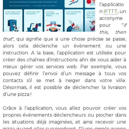
l’applicatio
n
IFTTT
, un
acronyme
pour "
if
this, then
that
", qui signifie que si une chose précise se passe,
alors cela déclenche un évènement ou une
instruction. A la base, l’application est utilisée pour
créer des chaînes d’instructions afin de vous aider à
mieux gérer vos services web. Par exemple, vous
pouvez définir l’envoi d’un message à tous vos
contacts s’il se met à neiger dans votre ville.
Désormais, il est possible de déclencher la livraison
d’une pizza !
Grâce à l’application, vous allez pouvoir créer vos
propres événements déclencheurs ou piocher dans
les situations déjà imaginées, et ainsi recevoir une
pizza quand elles surviendront. D’une simple panne