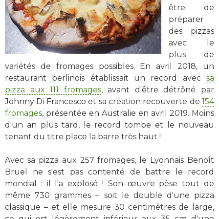
être de
préparer
des pizzas
avec le
plus de
variétés de fromages possibles. En avril 2018, un
restaurant berlinois établissait un record avec
sa
pizza aux 111 fromages
, avant d'être détrôné par
Johnny Di Francesco et sa création recouverte de
154
fromages
, présentée en Australie en avril 2019. Moins
d'un an plus tard, le record tombe et le nouveau
tenant du titre place la barre très haut !
Avec sa pizza aux 257 fromages, le Lyonnais Benoît
Bruel ne s'est pas contenté de battre le record
mondial : il l'a explosé ! Son œuvre pèse tout de
même 730 grammes – soit le double d'une pizza
classique – et elle mesure 30 centimètres de large,
ce qui est légèrement inférieur aux 35 cm d'une